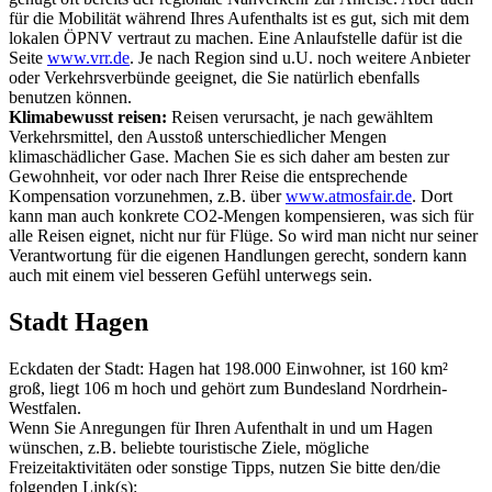
für die Mobilität während Ihres Aufenthalts ist es gut, sich mit dem
lokalen ÖPNV vertraut zu machen. Eine Anlaufstelle dafür ist die
Seite
www.vrr.de
. Je nach Region sind u.U. noch weitere Anbieter
oder Verkehrsverbünde geeignet, die Sie natürlich ebenfalls
benutzen können.
Klimabewusst reisen:
Reisen verursacht, je nach gewähltem
Verkehrsmittel, den Ausstoß unterschiedlicher Mengen
klimaschädlicher Gase. Machen Sie es sich daher am besten zur
Gewohnheit, vor oder nach Ihrer Reise die entsprechende
Kompensation vorzunehmen, z.B. über
www.atmosfair.de
. Dort
kann man auch konkrete CO2-Mengen kompensieren, was sich für
alle Reisen eignet, nicht nur für Flüge. So wird man nicht nur seiner
Verantwortung für die eigenen Handlungen gerecht, sondern kann
auch mit einem viel besseren Gefühl unterwegs sein.
Stadt Hagen
Eckdaten der Stadt: Hagen hat 198.000 Einwohner, ist 160 km²
groß, liegt 106 m hoch und gehört zum Bundesland Nordrhein-
Westfalen.
Wenn Sie Anregungen für Ihren Aufenthalt in und um Hagen
wünschen, z.B. beliebte touristische Ziele, mögliche
Freizeitaktivitäten oder sonstige Tipps, nutzen Sie bitte den/die
folgenden Link(s):