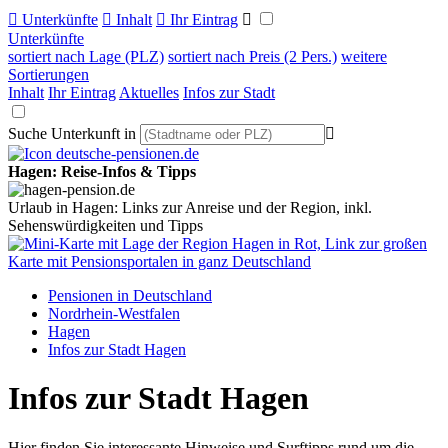

Unterkünfte

Inhalt

Ihr Eintrag

Unterkünfte
sortiert nach Lage (PLZ)
sortiert nach Preis (2 Pers.)
weitere
Sortierungen
Inhalt
Ihr Eintrag
Aktuelles
Infos zur Stadt
Suche Unterkunft in

Hagen: Reise-Infos & Tipps
Urlaub in Hagen: Links zur Anreise und der Region, inkl.
Sehenswürdigkeiten und Tipps
Pensionen in Deutschland
Nordrhein-Westfalen
Hagen
Infos zur Stadt Hagen
Infos zur Stadt Hagen
Hier finden Sie interessante Hinweise und Surftipps rund um die