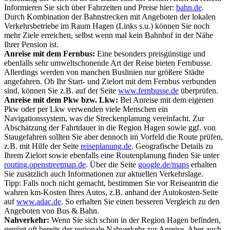
Informieren Sie sich über Fahrzeiten und Preise hier:
bahn.de
.
Durch Kombination der Bahnstrecken mit Angeboten der lokalen
Verkehrsbetriebe im Raum Hagen (Links s.u.) können Sie noch
mehr Ziele erreichen, selbst wenn mal kein Bahnhof in der Nähe
Ihrer Pension ist.
Anreise mit dem Fernbus:
Eine besonders preisgünstige und
ebenfalls sehr umweltschonende Art der Reise bieten Fernbusse.
Allerdings werden von manchen Buslinien nur größere Städte
angefahren. Ob Ihr Start- und Zielort mit dem Fernbus verbunden
sind, können Sie z.B. auf der Seite
www.fernbusse.de
überprüfen.
Anreise mit dem Pkw bzw. Lkw:
Bei Anreise mit dem eigenen
Pkw oder per Lkw verwenden viele Menschen ein
Navigationssystem, was die Streckenplanung vereinfacht. Zur
Abschätzung der Fahrtdauer in die Region Hagen sowie ggf. von
Staugefahren sollten Sie aber dennoch im Vorfeld die Route prüfen,
z.B. mit Hilfe der Seite
reiseplanung.de
. Geografische Details zu
Ihrem Zielort sowie ebenfalls eine Routenplanung finden Sie unter
routing.openstreetmap.de
. Über die Seite
google.de/maps
erhalten
Sie zusätzlich auch Informationen zur aktuellen Verkehrslage.
Tipp: Falls noch nicht gemacht, bestimmen Sie vor Reiseantritt die
wahren km-Kosten Ihres Autos, z.B. anhand der Autokosten-Seite
auf
www.adac.de
. So erhalten Sie einen besseren Vergleich zu den
Angeboten von Bus & Bahn.
Nahverkehr:
Wenn Sie sich schon in der Region Hagen befinden,
genügt oft bereits der regionale Nahverkehr zur Anreise. Aber auch