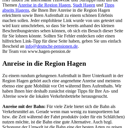
Themen
Anreise in die Region Hagen
,
Stadt Hagen
und
Tipps
abseits Hagens
, die Ihnen Ihre Anreise in die Region Hagen
erleichtern sowie Ihren Aufenthalt zu einem schönen Erlebnis
machen sollen. Jeder empfohlene Link wurde von uns getestet und
wird kurz umschrieben, so dass Sie bereits anhand des kleinen
Beschreibungstextes sehen können, ob sich ein Besuch dieser Seite
für Sie lohnen könnte. Sollten Sie Fehler entdecken oder einen
hilfreichen Link-Tipp für diese Seite haben, geben Sie uns einfach
Bescheid an
info@deutsche-pensionen.de
.
Ihr Team von www.hagen-pension.de
Anreise in die Region Hagen
Zu einem rundum gelungenen Aufenthalt in Ihrer Unterkunft in der
Region Hagen gehört auch eine angenehme Anreise und meistens
ebenso eine gute Mobilität vor Ort während Ihres Aufenthalts. Wir
haben Ihnen hier deshalb zunächst einige Tipps für Ihre An- und
Abreise sowie die lokalen Verkehrsbetriebe herausgesucht.
Anreise mit der Bahn:
Für viele Ziele bietet sich die Bahn als
Verkehrsmittel an. Gerade wenn man wenig zu transportieren hat
bzw. die Zeit während der Fahrt produktiv (oder für ein Schläfchen)
nutzen möchte, ist die Bahn eine gute Alternative. Auch bzgl.
Schonung der Umwelt ist die Bahn eine der besten Arten zu reisen.