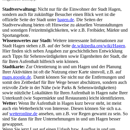
Stadtverwaltung:
Nicht nur für die Einwohner der Stadt Hagen,
sondern auch für zukünftige Besucher einen Blick wert ist die
offizielle Seite der Stadt unter
hagen.de
. Die Seiten der
Stadtverwaltung bieten oft Hinweise zu aktuellen Veranstaltungen
und sonstigen Freizeitmöglichkeiten, wie z.B. Freibäder, Märkte und
Sportangebote.
Wissenswertes zur Stadt:
Weitere interessante Informationen zur
Stadt Hagen stehen z.B. auf der Seite
de.wikipedia.org/wiki/Hagen
.
Hier finden sich neben Angaben zur geschichtlichen Entwicklung
auch Tipps für Sehenswürdigkeiten sowie Eigenheiten der Stadt, die
für Ihren Aufenthalt hilfreich sein können.
Stadtkarte:
Zur Orientierung in und um Hagen und der Planung
Ihrer Aktivitäten ist oft die Nutzung einer Karte sinnvoll, z.B. auf
maps.google.de
. Damit können Sie nicht nur die Entfernungen und
somit den Zeitbedarf für Ihre Wege besser abschätzen, sondern auch
reizvolle Ziele in der Nähe (wie Parks & Sehenswürdigkeiten)
sowie nützliche Lokalitäten für Ihren Aufenthalt in Hagen nahe Ihrer
Unterkunft (wie Supermärkte und Restaurants) leicht identifizieren.
Wetter:
Wenn Ihr Aufenthalt in Hagen kurz bevor steht, ist meist
auch ein Wetterbericht von Interesse. Diesen können Sie sich u.a.
auf
wetteronline.de
ansehen, um z.B. vor Regen gewarnt zu sein. So
sind Sie dann für Ihre Unternehmungen in und um Hagen besser
gewappnet.
Wenn Sie jetzt Lust auf einen Urlaub bzw. Ausflug in und um