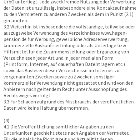
UrhG unterliegt. Jede zweckfremde Nutzung oder Verwertung
der Daten ist unzulässig, insbesondere eine Kontaktaufnahme
zu den Vermietern zu anderen Zwecken als dem in Punkt (2.1)
genannten.
3.2 Weiterhin ist insbesondere die vollständige, teilweise oder
auszugsweise Verwendung des Verzeichnisses
www.hagen-
pension.de
für Werbung, gewerbliche Adressenverwertung,
kommerzielle Auskunftserteilung oder als Unterlage bzw.
Hilfsmittel für die Zusammenstellung oder Ergänzung von
Verzeichnissen jeder Art und in jeder medialen Form
(Printform, Internet, auf dauerhaften Datenträgern etc.)
sowie das Auslesen dieser Verzeichnisse im Internet zu
vorgenannten Zwecken sowie zu Zwecken sonstiger
kommerzieller Verwendung nicht gestattet und wird von den
Anbietern nach geltendem Recht unter Ausschöpfung des
Rechtsweges verfolgt.
3.3 Für Schäden aufgrund des Missbrauchs der veröffentlichen
Daten wird keine Haftung übernommen.
(4)
4.1 Die Veröffentlichung sämtlicher Angaben zu den
Unterkünften geschieht stets nach Angaben der Vermieter.
Für die inhaltliche Richtigkeit und Aktualität der an